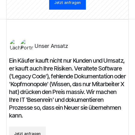
Jetzt anfragen
Unser Ansatz
Ein
Käufer
kauft
nicht
nur
Kunden
und
Umsatz,
er
kauft
auch
Ihre
Risiken.
Veraltete
Software
('Legacy
Code'),
fehlende
Dokumentation
oder
'Kopfmonopole'
(Wissen,
das
nur
Mitarbeiter
X
hat)
drücken
den
Preis
massiv.
Wir
machen
Ihre
IT
'Besenrein'
und
dokumentieren
Prozesse
so,
dass
ein
Neuer
sie
übernehmen
kann.
Jetzt anfragen