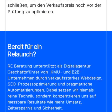
schließen, um den Verkaufspreis noch vor der
Prüfung zu optimieren.
Bereit für ein
Re
launch?
RE Beratung unterstützt als Digitalagentur
Geschäftsführer von KMU- und B2B-
Unternehmen durch verkaufsstarkes Webdesign,
SEO, Prozessoptimierung und pragmatische
Automatisierungen. Dabei setzen wir niemals
reine Technik, sondern konzentrieren uns auf
messbare Resultate wie mehr Umsatz,
Zeitersparnis und Sicherheit.