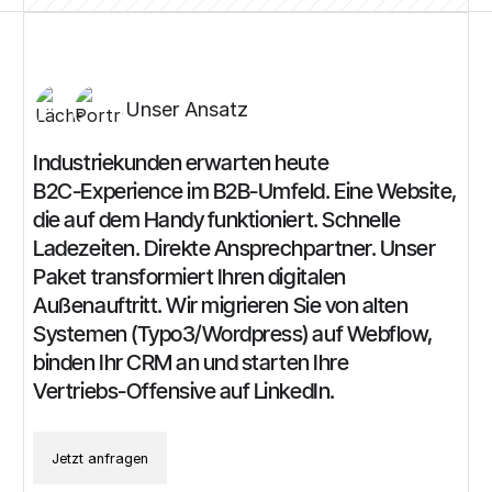
Unser Ansatz
Industriekunden
erwarten
heute
B2C-Experience
im
B2B-Umfeld.
Eine
Website,
die
auf
dem
Handy
funktioniert.
Schnelle
Ladezeiten.
Direkte
Ansprechpartner.
Unser
Paket
transformiert
Ihren
digitalen
Außenauftritt.
Wir
migrieren
Sie
von
alten
Systemen
(Typo3/Wordpress)
auf
Webflow,
binden
Ihr
CRM
an
und
starten
Ihre
Vertriebs-Offensive
auf
LinkedIn.
Jetzt anfragen