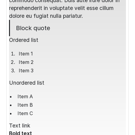
commodo consequat. Duis aute irure dolor in
reprehenderit in voluptate velit esse cillum
dolore eu fugiat nulla pariatur.
Block quote
Ordered list
Item 1
Item 2
Item 3
Unordered list
Item A
Item B
Item C
Text link
Bold text