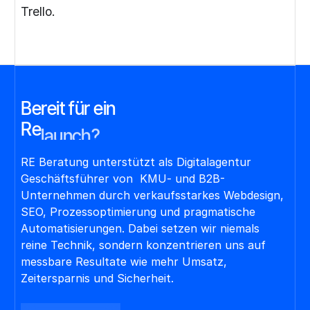
Trello.
Bereit für ein
Re
launch?
RE Beratung unterstützt als Digitalagentur
Geschäftsführer von KMU- und B2B-
Unternehmen durch verkaufsstarkes Webdesign,
SEO, Prozessoptimierung und pragmatische
Automatisierungen. Dabei setzen wir niemals
reine Technik, sondern konzentrieren uns auf
messbare Resultate wie mehr Umsatz,
Zeitersparnis und Sicherheit.